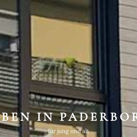
WEGTE GESCHIC
ein historischer Ort
EBEN IN PADERBO
für jung und alt