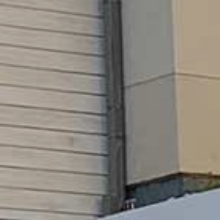
GKEIT
HTE
RN