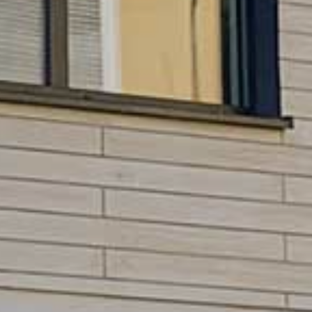
HNTE NACHHALTI
in die Zukunft gedacht
WEGTE GESCHIC
ein historischer Ort
EBEN IN PADERBO
für jung und alt