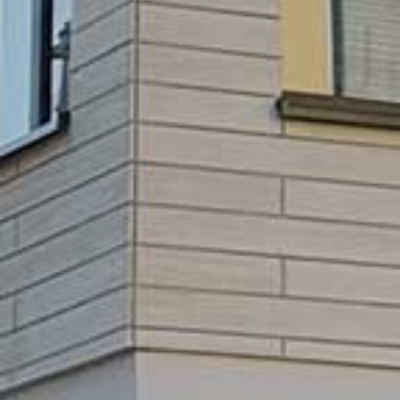
GEWO
BE
L