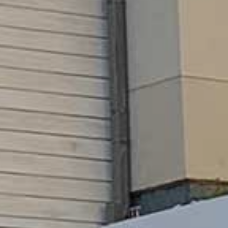
GKEIT
HTE
RN