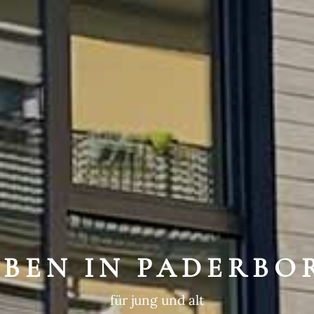
WEGTE GESCHIC
ein historischer Ort
EBEN IN PADERBO
für jung und alt