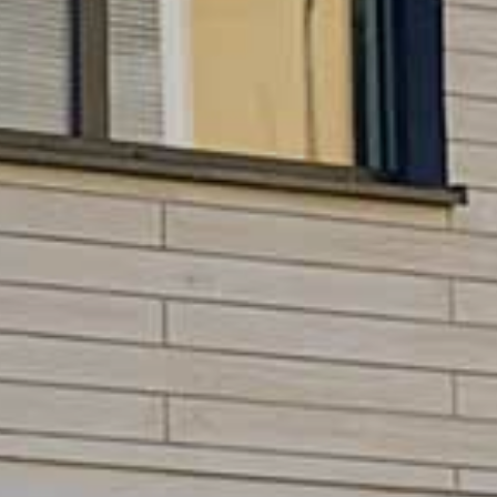
HNTE NACHHALTI
in die Zukunft gedacht
WEGTE GESCHIC
ein historischer Ort
EBEN IN PADERBO
für jung und alt