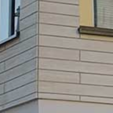
GEWO
BE
L