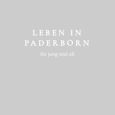
GESCHICHTE
ein historischer Ort
LEBEN IN
PADERBORN
für jung und alt
GEWOHNTE
NACHHALTIGKEIT
in die Zukunft gedacht
BEWEGTE
GESCHICHTE