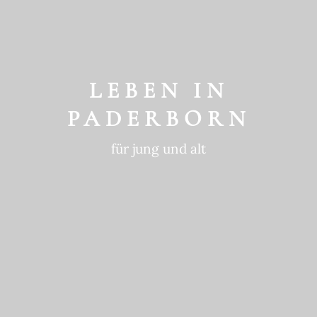
GESCHICHTE
ein historischer Ort
LEBEN IN
PADERBORN
für jung und alt
GEWOHNTE
NACHHALTIGKEIT
in die Zukunft gedacht
BEWEGTE
GESCHICHTE