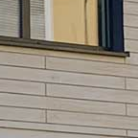
HNTE NACHHALTI
in die Zukunft gedacht
WEGTE GESCHIC
ein historischer Ort
EBEN IN PADERBO
für jung und alt