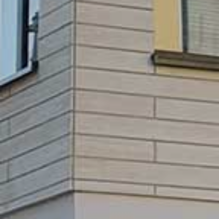
GEWO
BE
L