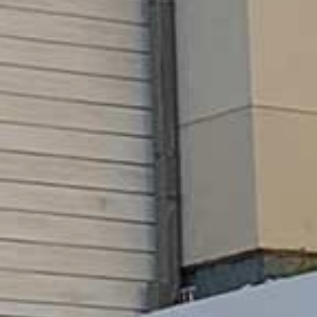
GKEIT
HTE
RN