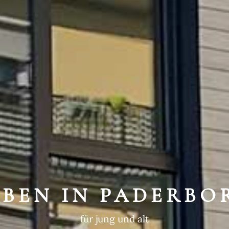
WEGTE GESCHIC
ein historischer Ort
EBEN IN PADERBO
für jung und alt