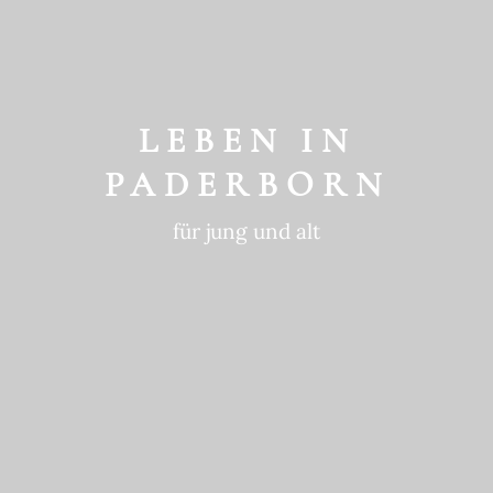
GESCHICHTE
ein historischer Ort
LEBEN IN
PADERBORN
für jung und alt
GEWOHNTE
NACHHALTIGKEIT
in die Zukunft gedacht
BEWEGTE
GESCHICHTE