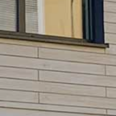
HNTE NACHHALTI
in die Zukunft gedacht
WEGTE GESCHIC
ein historischer Ort
EBEN IN PADERBO
für jung und alt