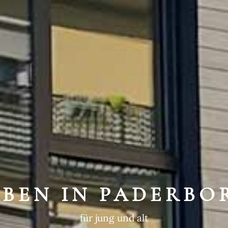
WEGTE GESCHIC
ein historischer Ort
EBEN IN PADERBO
für jung und alt