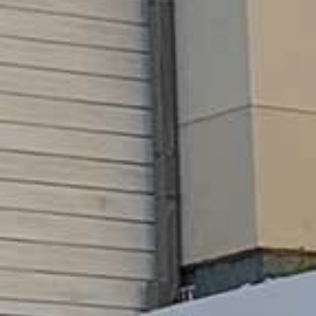
GKEIT
HTE
RN