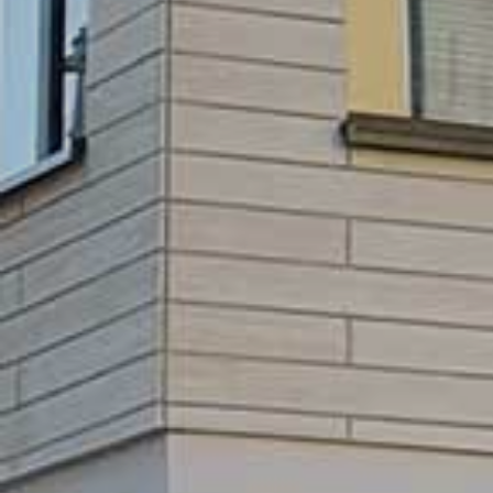
GEWO
BE
L