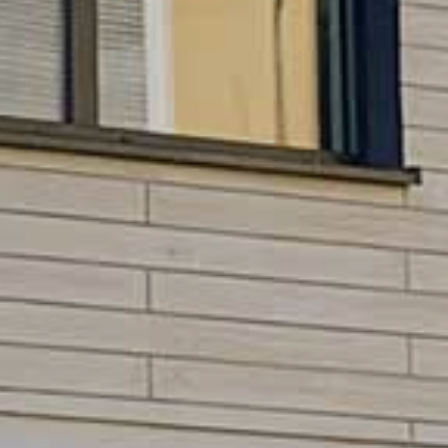
HNTE NACHHALTI
in die Zukunft gedacht
WEGTE GESCHIC
ein historischer Ort
EBEN IN PADERBO
für jung und alt