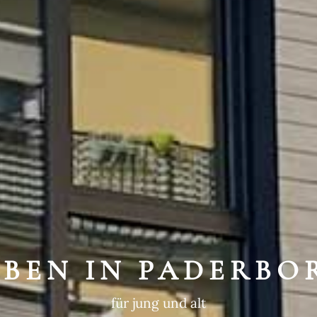
WEGTE GESCHIC
ein historischer Ort
EBEN IN PADERBO
für jung und alt