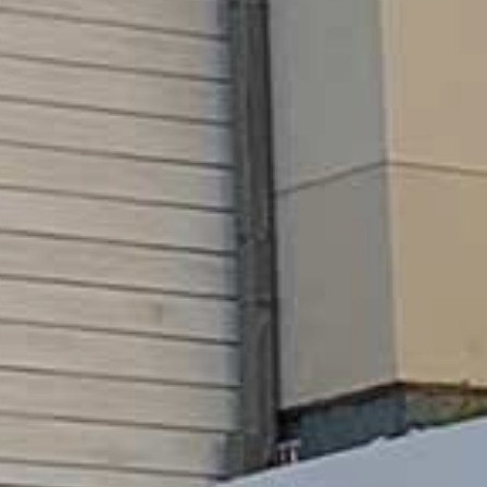
GKEIT
HTE
RN