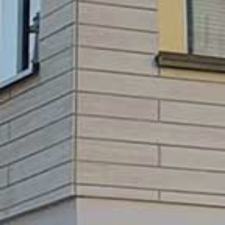
GEWO
BE
L