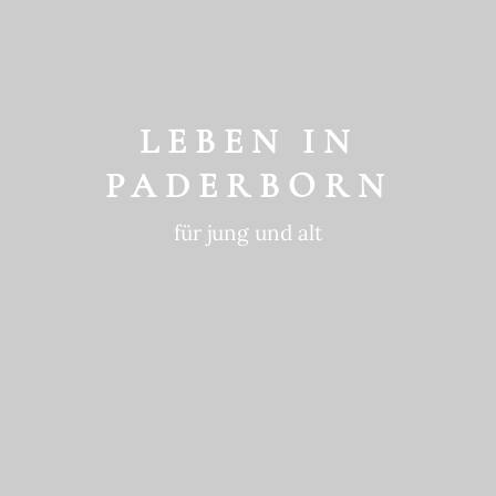
GESCHICHTE
ein historischer Ort
LEBEN IN
PADERBORN
für jung und alt
GEWOHNTE
NACHHALTIGKEIT
in die Zukunft gedacht
BEWEGTE
GESCHICHTE